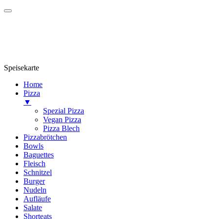
Speisekarte
Home
Pizza
▼
Spezial Pizza
Vegan Pizza
Pizza Blech
Pizzabrötchen
Bowls
Baguettes
Fleisch
Schnitzel
Burger
Nudeln
Aufläufe
Salate
Shorteats